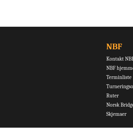
NBF
Kontakt NB
NBF hjemme
Terminliste
Turneringso
Ruter
Norsk Bridge
Skjemaer