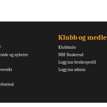
Klubb og medl
F
Klubbinfo
side og nyheter
NBF Buskerud
Logg inn brukerprofil
versikt
Logg inn admin
festival