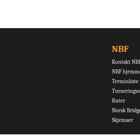
NBF
Kontakt NB
NBF hjemme
Terminliste
Turneringso
Ruter
Norsk Bridge
Skjemaer