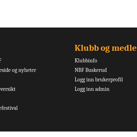
Klubb og medl
F
Klubbinfo
side og nyheter
NBF Buskerud
Logg inn brukerprofil
versikt
Logg inn admin
festival