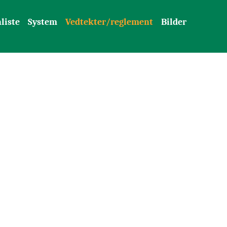
liste
System
Vedtekter/reglement
Bilder